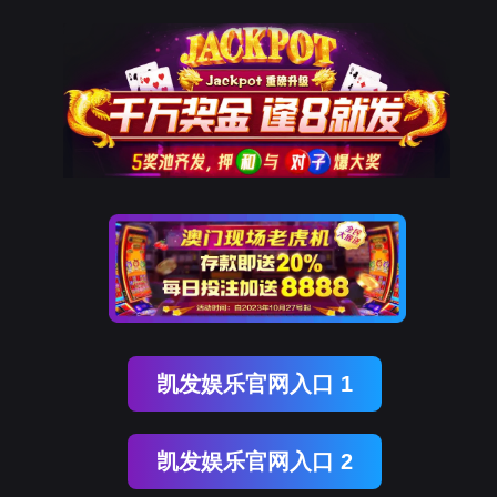
广场
13954890123
far@protonmail.com
首页
洞察
蜗牛28
精选产品
新闻动
集团服务
首页
集团服务